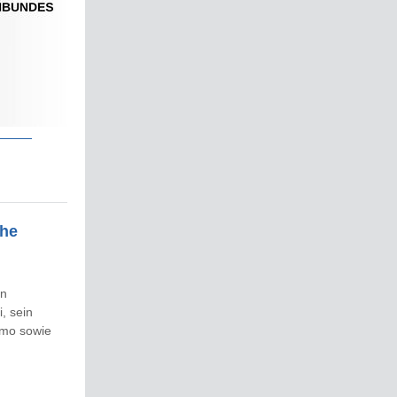
che
in
, sein
omo sowie