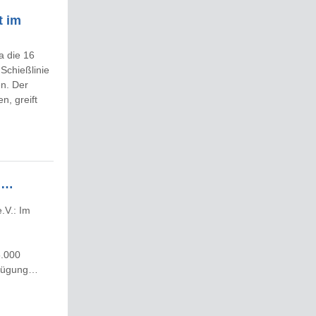
t im
a die 16
Schießlinie
en. Der
n, greift
en…
.V.: Im
5.000
rfügung…