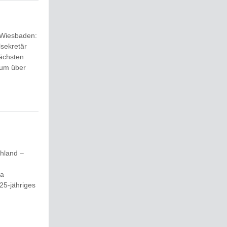
 Wiesbaden:
sekretär
nächsten
 um über
chland –
la
 25-jähriges