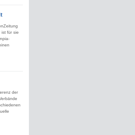
t
enZeitung
st für sie
mpia-
leinen
ferenz der
 Verbände
rschiedenen
uelle