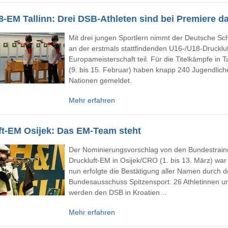
8-EM Tallinn: Drei DSB-Athleten sind bei Premiere d
Mit drei jungen Sportlern nimmt der Deutsche S
an der erstmals stattfindenden U16-/U18-Druckluf
Europameisterschaft teil. Für die Titelkämpfe in T
(9. bis 15. Februar) haben knapp 240 Jugendlich
Nationen gemeldet.
Mehr erfahren
ft-EM Osijek: Das EM-Team steht
Der Nominierungsvorschlag von den Bundestraine
Druckluft-EM in Osijek/CRO (1. bis 13. März) wa
nun erfolgte die Bestätigung aller Namen durch 
Bundesausschuss Spitzensport. 26 Athletinnen un
werden den DSB in Kroatien…
Mehr erfahren