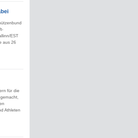
abei
chützenbund
t-
allinn/EST
e aus 26
rn für die
r gemacht,
den
d Athleten