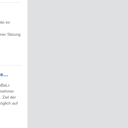
lin im
ner Sitzung
che…
uBaLi-
ilnehmer
 Ziel der
öglich auf