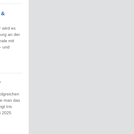
 &
 wird es
burg an der
nale mit
r- und
r
folgreichen
Wie man das
gt Iris
li 2025